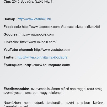
Cím:
2040 Budaörs, Szőlő köz 1.
Honlap:
http://www.vitamaxi.hu
Facebook:
http://www.facebook.com Vitamaxi Iskola-előkészítő
Google+:
http://www.google.com
LinkedIn:
http://www.linkedin.com/
YouTube channel:
http://www.youtube.com
Twitter:
http://twitter.com/vitamaxibudaors
Foursquare: http://www.f
oursquare.com/
Ebédlemondás:
az ovimobilszámon előző nap reggel 9:00 óráig,
személyesen, sms-ben, vagy telefonon.
Napközben nem tudunk telefonálni, ezért sms-ben kérünk
üzenetet hagyni.